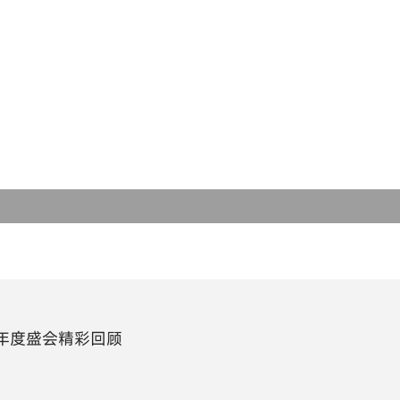
球形合金软磁粉末
选型软件
芯片电感
关于铂科
类球形合金软磁粉末
磁粉芯
使命愿景
非晶粉末
吸波材料
发展历程
纳米晶粉末
研发创新
低损耗软磁粉末
全球布局
片状合金软磁粉末
合金钢粉末
会年度盛会精彩回顾