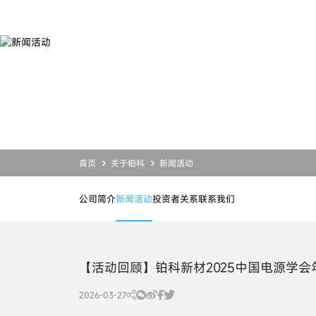
新
闻
活
动
产品
服务
应用
关于铂科
合金粉末
设计开发
合金粉末
公司简介
磁粉芯
业务支持
磁粉芯
投资者关系
芯片电感
资源下载
芯片电感
新闻活动
联系我们
首页
关于铂科
新闻活动
公司简介
新闻活动
投资者关系
联系我们
【活动回顾】铂科新材2025中国电源学
2026-03-27