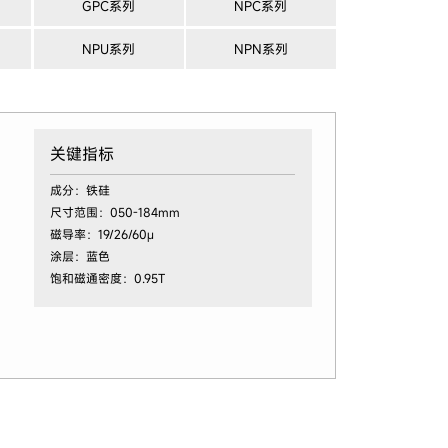
GPC系列
NPC系列
NPU系列
NPN系列
关键指标
成分：铁硅
尺寸范围：050-184mm
磁导率：19/26/60μ
涂层：蓝色
饱和磁通密度：0.95T