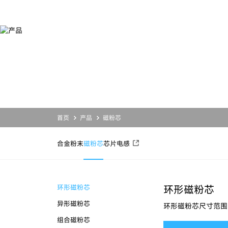
产
品
产品
服务
应用
关于铂科
合金粉末
设计开发
合金粉末
公司简介
磁粉芯
业务支持
磁粉芯
投资者关系
芯片电感
资源下载
芯片电感
新闻活动
联系我们
首页
产品
磁粉芯
合金粉末
磁粉芯
芯片电感
环形磁粉芯
环形磁粉芯
异形磁粉芯
环形磁粉芯尺寸范围
组合磁粉芯