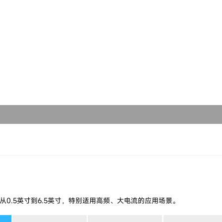
球形合金软磁粉末
选型软件
芯片电感
关于铂科
类球形合金软磁粉末
磁粉芯
使命愿景
非晶粉末
吸波材料
发展历程
纳米晶粉末
研发创新
低损耗软磁粉末
全球布局
片状合金软磁粉末
合金钢粉末
从0.5英寸到6.5英寸，特别适用高频、大电流的应用场景。