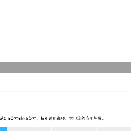
球形合金软磁粉末
选型软件
芯片电感
关于铂科
类球形合金软磁粉末
磁粉芯
使命愿景
非晶粉末
吸波材料
发展历程
纳米晶粉末
研发创新
低损耗软磁粉末
全球布局
片状合金软磁粉末
合金钢粉末
从0.5英寸到6.5英寸，特别适用高频、大电流的应用场景。