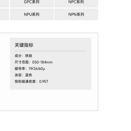
GPC系列
NPC系列
NPU系列
NPN系列
关键指标
成分：铁硅
尺寸范围：050-184mm
磁导率：19/26/60μ
涂层：蓝色
饱和磁通密度：0.95T