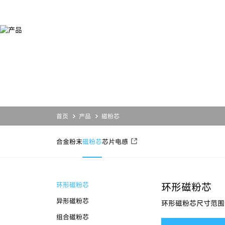
产
品
产品
服务
应用
关于铂科
合金粉末
设计开发
合金粉末
公司简介
磁粉芯
业务支持
磁粉芯
投资者关系
芯片电感
资源下载
芯片电感
新闻活动
联系我们
首页
产品
磁粉芯
合金粉末
磁粉芯
芯片电感
环形磁粉芯
环形磁粉芯
异形磁粉芯
环形磁粉芯尺寸范围
组合磁粉芯