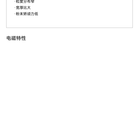
·粒度分布窄
·宽厚比大
·粉末矫顽力低
电磁特性