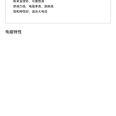
·粉末呈球形，可靠性高
·矫顽力低，电阻率高，损耗低
·饱和特性好，适合大电流
电磁特性