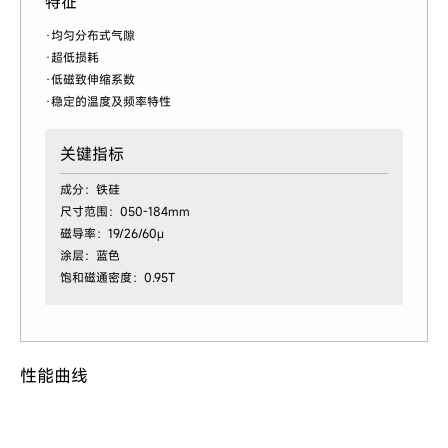
特征
·均匀分布式气隙
·超低损耗
·低磁致伸缩系数
·稳定的温度及频率特性
关键指标
成分：铁硅
尺寸范围：050-184mm
磁导率：19/26/60μ
涂层：蓝色
饱和磁通密度：0.95T
性能曲线