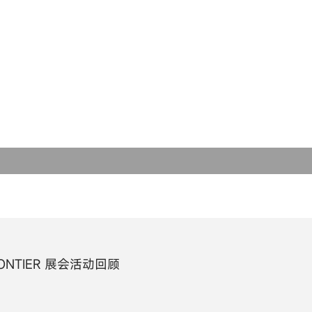
球形合金软磁粉末
选型软件
芯片电感
关于铂科
类球形合金软磁粉末
磁粉芯
使命愿景
非晶粉末
吸波材料
发展历程
纳米晶粉末
研发创新
低损耗软磁粉末
全球布局
片状合金软磁粉末
合金钢粉末
ONTIER 展会活动回顾