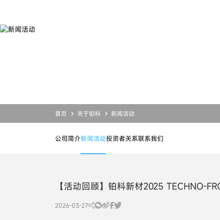
新
闻
活
动
产品
服务
应用
关于铂科
合金粉末
设计开发
合金粉末
公司简介
磁粉芯
业务支持
磁粉芯
投资者关系
芯片电感
资源下载
芯片电感
新闻活动
联系我们
首页
关于铂科
新闻活动
公司简介
新闻活动
投资者关系
联系我们
【活动回顾】铂科新材2025 TECHNO-FR
2026-03-27