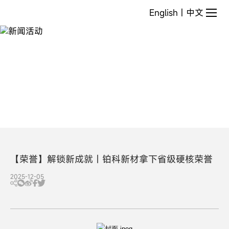
新
English
|
中文
闻
活
动
【荣誉】解锁新成就丨铂科新材拿下省级硬核荣誉
2025-12-05