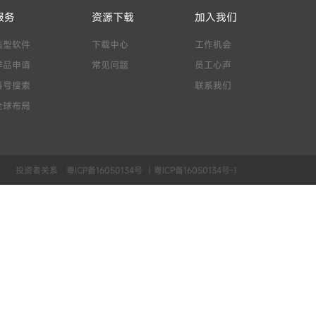
服务
资源下载
加入我们
选型软件
下载中心
工作机会
样品申请
常见问题
员工心声
料号搜索
联系我们
全球布局
投资者关系
粤ICP备16050134号 丨粤ICP备16050134号-1