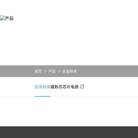
产
品
产品
服务
应用
关于铂科
合金粉末
设计开发
合金粉末
公司简介
磁粉芯
业务支持
磁粉芯
投资者关系
芯片电感
资源下载
芯片电感
新闻活动
联系我们
首页
产品
合金粉末
合金粉末
磁粉芯
芯片电感