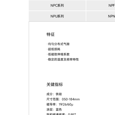
NPC系列
NP
NPU系列
NP
特征
·均匀分布式气隙
·超低损耗
·低磁致伸缩系数
·稳定的温度及频率特性
关键指标
成分：铁硅
尺寸范围：050-184mm
磁导率：19/26/60μ
涂层：蓝色
饱和磁通密度：0.95T