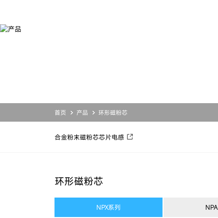
产
品
产品
服务
应用
关于铂科
合金粉末
设计开发
合金粉末
公司简介
磁粉芯
业务支持
磁粉芯
投资者关系
芯片电感
资源下载
芯片电感
新闻活动
联系我们
首页
产品
环形磁粉芯
合金粉末
磁粉芯
芯片电感
环形磁粉芯
NPX系列
NP