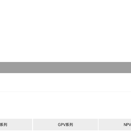
球形合金软磁粉末
选型软件
芯片电感
关于铂科
类球形合金软磁粉末
磁粉芯
使命愿景
非晶粉末
吸波材料
发展历程
纳米晶粉末
研发创新
低损耗软磁粉末
全球布局
片状合金软磁粉末
合金钢粉末
A系列
GPV系列
NP