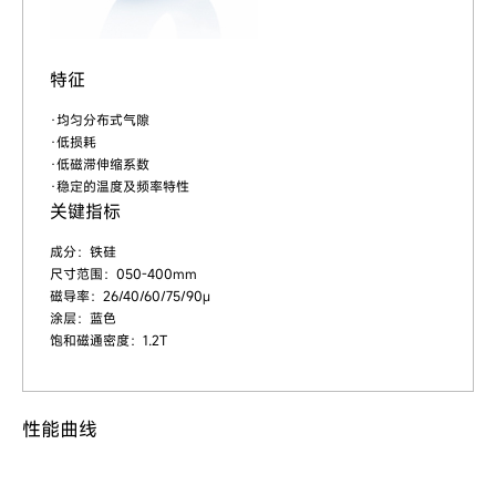
特征
·均匀分布式气隙
·低损耗
·低磁滞伸缩系数
·稳定的温度及频率特性
关键指标
成分：铁硅
尺寸范围：050-400mm
磁导率：26/40/60/75/90μ
涂层：蓝色
饱和磁通密度：1.2T
性能曲线