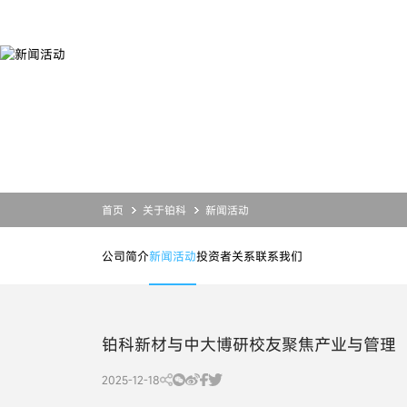
新
闻
活
动
产品
服务
应用
关于铂科
合金粉末
设计开发
合金粉末
公司简介
磁粉芯
业务支持
磁粉芯
投资者关系
芯片电感
资源下载
芯片电感
新闻活动
联系我们
首页
关于铂科
新闻活动
公司简介
新闻活动
投资者关系
联系我们
铂科新材与中大博研校友聚焦产业与管理
2025-12-18