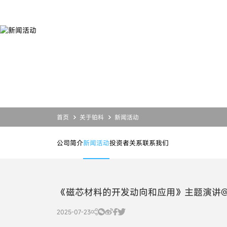
新
闻
活
动
产品
服务
应用
关于铂科
合金粉末
设计开发
合金粉末
公司简介
磁粉芯
业务支持
磁粉芯
投资者关系
芯片电感
资源下载
芯片电感
新闻活动
联系我们
首页
关于铂科
新闻活动
公司简介
新闻活动
投资者关系
联系我们
《磁芯材料的开发动向和应用》主题演讲
2025-07-23