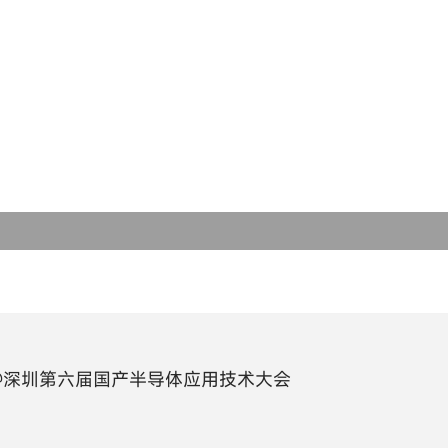
球形合金软磁粉末
选型软件
芯片电感
关于铂科
类球形合金软磁粉末
磁粉芯
使命愿景
非晶粉末
吸波材料
发展历程
纳米晶粉末
研发创新
低损耗软磁粉末
全球布局
片状合金软磁粉末
合金钢粉末
@深圳第六届国产半导体应用技术大会