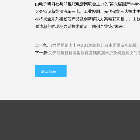
由电子研习社与21世纪电源网联合主办的“第六届国产半导
大会特设新能源汽车三电、工业控制、光伏储能三大技术
材将携全系列磁粉芯产品及创新解决方案精彩亮相，并由
邀请您莅临现场共话技术前沿，同创产业“芯”未来！
上一条:
与世界零距离丨POCO邀您共赴日本线圈及电机展
下一条:
关于铂科新材选型软件基础数据维护及问题解决的
返回列表