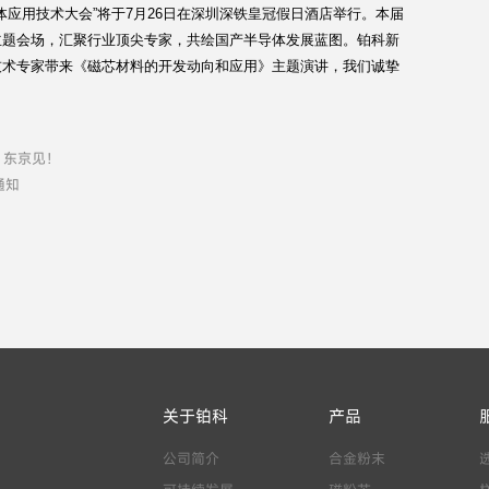
体应用技术大会”将于7月26日在深圳深铁皇冠假日酒店举行。本届
主题会场，汇聚行业顶尖专家，共绘国产半导体发展蓝图。铂科新
技术专家带来《磁芯材料的开发动向和应用》主题演讲，我们诚挚
，东京见！
通知
关于铂科
产品
公司简介
合金粉末